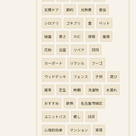
玄関ドア
節約
光熱費
害虫
シロアリ
ゴキブリ
畳
ペット
結露
寒さ
カビ
保険
屋根
花粉
浴室
リペア
2026
カーポート
リクシル
フーゴ
ウッドデッキ
フェンス
子供
遊び
雑草
芝生
時期
洗濯物
水漏れ
おすすめ
断熱
名古屋市緑区
ユニットバス
癒し
LILIX
心理的効果
マンション
賃貸