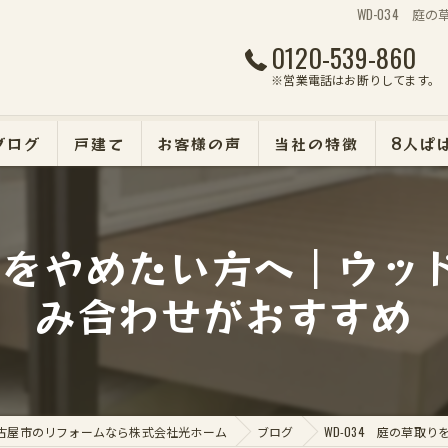
WD-034 
0120-539-860
※営業電話はお断りしてます。
ブログ
戸建て
お客様の声
当社の特徴
8人ぱ
マンション
取りをやめたい方へ｜ウッ
断熱・遮熱・防犯リフォ
み合わせがおすすめ
外壁塗装
エクステリア
古屋市のリフォームなら株式会社光ホーム
ブログ
WD-034 庭の草