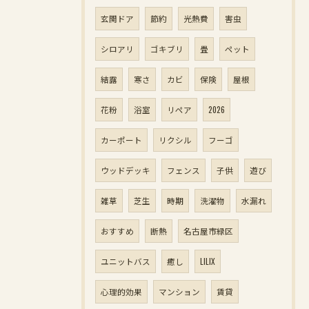
玄関ドア
節約
光熱費
害虫
シロアリ
ゴキブリ
畳
ペット
結露
寒さ
カビ
保険
屋根
花粉
浴室
リペア
2026
カーポート
リクシル
フーゴ
ウッドデッキ
フェンス
子供
遊び
雑草
芝生
時期
洗濯物
水漏れ
おすすめ
断熱
名古屋市緑区
ユニットバス
癒し
LILIX
心理的効果
マンション
賃貸