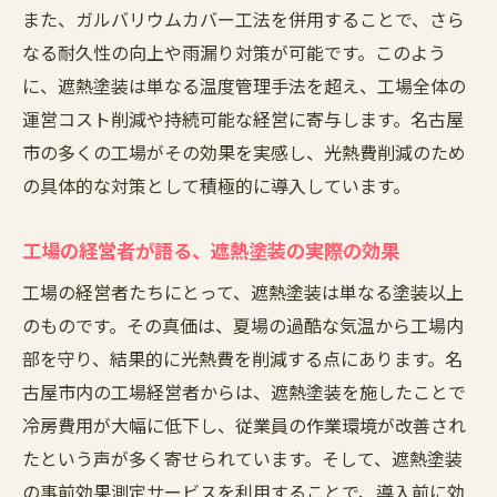
遮熱塗装
また、ガルバリウムカバー工法を併用することで、さら
なる耐久性の向上や雨漏り対策が可能です。このよう
遮熱塗装と雨漏り対策の相乗効果
に、遮熱塗装は単なる温度管理手法を超え、工場全体の
ガルバリウムカバー工法による防水性強化
運営コスト削減や持続可能な経営に寄与します。名古屋
雨漏りに強い工場屋根を作るためのポイン
市の多くの工場がその効果を実感し、光熱費削減のため
ト
の具体的な対策として積極的に導入しています。
長寿命の屋根を維持するためのメンテナン
ス方法
工場の経営者が語る、遮熱塗装の実際の効果
愛知県での実績：雨漏り防止の成功例
工場の経営者たちにとって、遮熱塗装は単なる塗装以上
遮熱塗料と防水技術の融合による安心施工
のものです。その真価は、夏場の過酷な気温から工場内
光熱費削減の救世主・ガルバリウムカバー工法
部を守り、結果的に光熱費を削減する点にあります。名
を活用しよう
古屋市内の工場経営者からは、遮熱塗装を施したことで
ガルバリウムカバー工法の特長と効果
冷房費用が大幅に低下し、従業員の作業環境が改善され
遮熱塗装とガルバリウムの組み合わせによ
たという声が多く寄せられています。そして、遮熱塗装
る効果
の事前効果測定サービスを利用することで、導入前に効