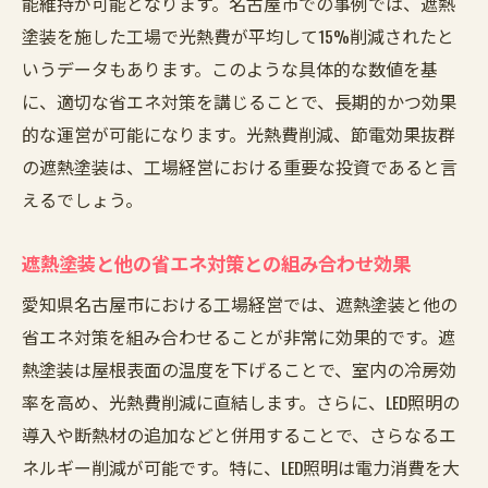
能維持が可能となります。名古屋市での事例では、遮熱
施工後のアフターサービスとフォローアッ
塗装を施した工場で光熱費が平均して15%削減されたと
プ
いうデータもあります。このような具体的な数値を基
遮熱塗装で工場の冷房費用を見直し節電を可能
に、適切な省エネ対策を講じることで、長期的かつ効果
に
的な運営が可能になります。光熱費削減、節電効果抜群
冷房費用を大幅に削減する遮熱塗装の効果
の遮熱塗装は、工場経営における重要な投資であると言
節電のための遮熱塗装の選び方と導入事例
えるでしょう。
冷房設備の負担を軽減する遮熱塗装の技術
遮熱塗装で実現するエコで快適な工場
遮熱塗装と他の省エネ対策との組み合わせ効果
愛知県での導入企業が語る節電効果の実際
愛知県名古屋市における工場経営では、遮熱塗装と他の
施工後の冷房費用削減効果を確かめる方法
省エネ対策を組み合わせることが非常に効果的です。遮
熱塗装は屋根表面の温度を下げることで、室内の冷房効
名古屋市で選ばれる工場屋根遮熱塗装の理由
率を高め、光熱費削減に直結します。さらに、LED照明の
名古屋市での遮熱塗装の人気の秘密
導入や断熱材の追加などと併用することで、さらなるエ
工場経営者が選ぶ遮熱塗装のポイント
ネルギー削減が可能です。特に、LED照明は電力消費を大
地域特有の気候に適した遮熱塗装の選び方