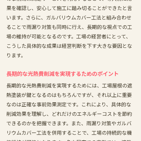
果を確認し、安心して施工に踏み切ることができたと言
施工事例から見るガルバリウムのメリット
います。さらに、ガルバリウムカバー工法と組み合わせ
長期間の光熱費削減を可能にする技術
ることで雨漏り対策も同時に行え、長期的な視点での工
ガルバリウムを使用した屋根の美観を保つ
場の維持が可能となるのです。工場の経営者にとって、
秘訣
こうした具体的な成果は経営判断を下す大きな要因とな
愛知県での導入事例とその成果
ります。
工場屋根遮熱塗装の事前効果測定サービスで安
心施工
長期的な光熱費削減を実現するためのポイント
事前効果測定サービスの流れとメリット
長期的な光熱費削減を実現するためには、工場屋根の遮
測定結果に基づく最適な塗装プランの提案
熱塗装が鍵となるのはもちろんですが、それ以上に重要
安心して施工を始めるための準備と確認
なのは正確な事前効果測定です。これにより、具体的な
効果測定で得られる具体的なデータの活用
削減効果を理解し、どれだけのエネルギーコストを節約
法
できるのかを把握できます。また、雨漏り対策やガルバ
リウムカバー工法を併用することで、工場の持続的な機
名古屋市での効果測定事例の紹介