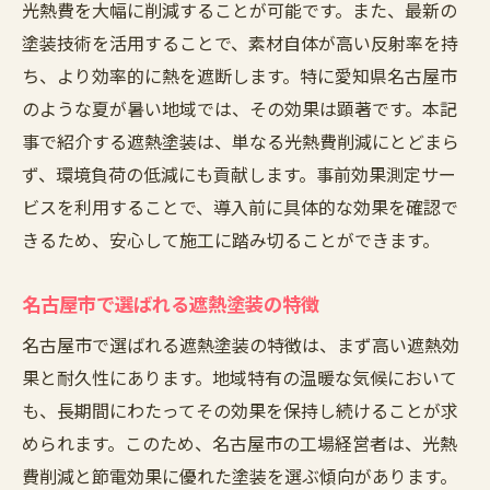
光熱費を大幅に削減することが可能です。また、最新の
なぜ遮熱塗装を選ぶべきか？その理由
塗装技術を活用することで、素材自体が高い反射率を持
実際に導入した企業の声：節電効果の証言
ち、より効率的に熱を遮断します。特に愛知県名古屋市
愛知県での事例紹介：成功した遮熱塗装
のような夏が暑い地域では、その効果は顕著です。本記
事で紹介する遮熱塗装は、単なる光熱費削減にとどまら
光熱費削減に寄与する遮熱塗装の秘密
ず、環境負荷の低減にも貢献します。事前効果測定サー
工場屋根遮熱塗装で快適な作業環境を実現する
ビスを利用することで、導入前に具体的な効果を確認で
方法
きるため、安心して施工に踏み切ることができます。
作業環境を改善する遮熱塗装の効果
夏場でも快適！遮熱塗装の涼しさの秘密
名古屋市で選ばれる遮熱塗装の特徴
従業員の働きやすさを高めるために
名古屋市で選ばれる遮熱塗装の特徴は、まず高い遮熱効
熱中症対策にも効果的な屋根遮熱塗装
果と耐久性にあります。地域特有の温暖な気候において
快適な職場環境への投資としての遮熱塗装
も、長期間にわたってその効果を保持し続けることが求
実施後の効果測定で確認できる快適性
められます。このため、名古屋市の工場経営者は、光熱
雨漏り対策も万全！愛知県名古屋市の工場屋根
費削減と節電効果に優れた塗装を選ぶ傾向があります。