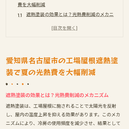
費を大幅削減
遮熱塗装の効果とは？光熱費削減のメカニ
ズム
名古屋市で選ばれる遮熱塗装の特徴
工場の経営者が語る、遮熱塗装の実際の効
果
愛知県名古屋市の工場屋根遮熱塗
長期的な光熱費削減を実現するためのポイ
ント
装で夏の光熱費を大幅削減
遮熱塗装と他の省エネ対策との組み合わせ
効果
遮熱塗装の効果とは？光熱費削減のメカニズム
愛知県内での実績とメーカーの信頼性
遮熱塗装は、工場屋根に施されることで太陽光を反射
節電効果抜群な工場屋根遮熱塗装の実力とは
し、屋内の温度上昇を抑える効果があります。このメカ
遮熱塗装で得られる節電効果の具体例
ニズムにより、冷房の使用頻度を減少させ、結果として
エネルギー効率を高める遮熱塗装の技術