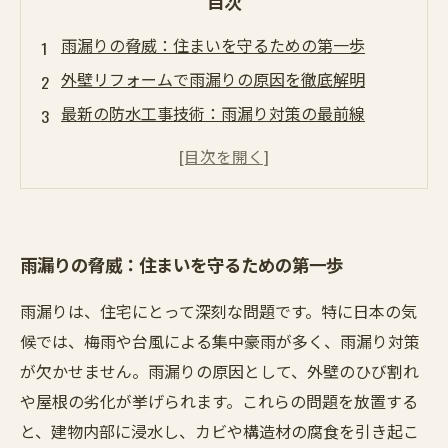
目次
雨漏りの脅威：住まいを守るための第一歩
外壁リフォームで雨漏りの原因を徹底解明
最新の防水工事技術：雨漏り対策の最前線
屋根修理の重要性：見逃せない雨季前の準備
職人選びのポイント：信頼できるリフォーム業
者とは
雨漏り対策を実行に移す：成功するリフォーム
雨漏りの脅威：住まいを守るための第一歩
の秘訣
安心して住まうために：雨季を乗り切る住まい
雨漏りは、住宅にとって深刻な問題です。特に日本の気
の作り方
候では、梅雨や台風による集中豪雨が多く、雨漏り対策
が欠かせません。雨漏りの原因として、外壁のひび割れ
や屋根の劣化が挙げられます。これらの問題を放置する
と、建物内部に浸水し、カビや構造材の腐食を引き起こ