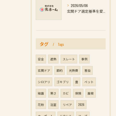
2026/05/06
玄関ドア選定基準を愛知県名古屋市一宮市で徹底解説し防犯対策とリフォーム補助金活用を最大化する方法
タグ
Tags
安全
遮熱
スレート
事例
玄関ドア
節約
光熱費
害虫
シロアリ
ゴキブリ
畳
ペット
結露
寒さ
カビ
保険
屋根
花粉
浴室
リペア
2026
カーポート
リクシル
フーゴ