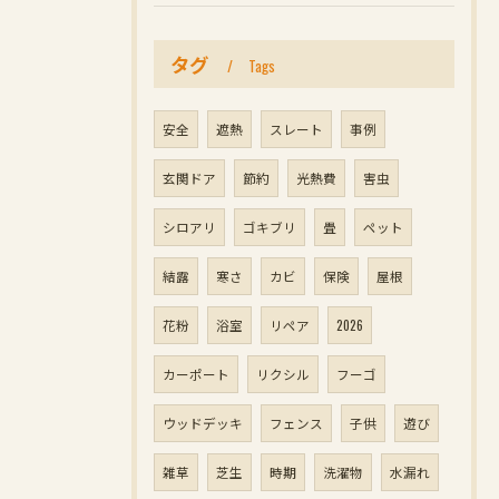
タグ
Tags
安全
遮熱
スレート
事例
玄関ドア
節約
光熱費
害虫
シロアリ
ゴキブリ
畳
ペット
結露
寒さ
カビ
保険
屋根
花粉
浴室
リペア
2026
カーポート
リクシル
フーゴ
ウッドデッキ
フェンス
子供
遊び
雑草
芝生
時期
洗濯物
水漏れ