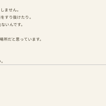
にしません。
横をすり抜けたり。
危ないんです。
る場所だと思っています。
い。