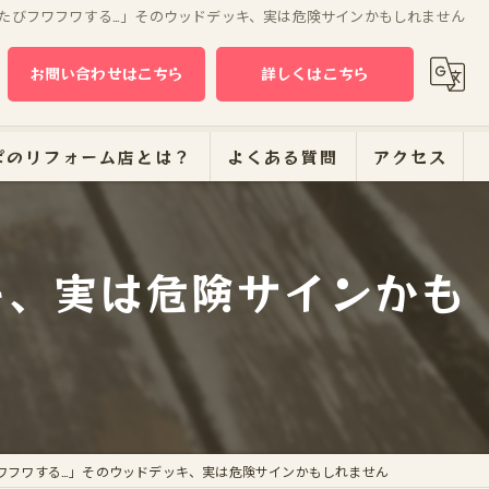
たびフワフワする…」そのウッドデッキ、実は危険サインかもしれません
お問い合わせはこちら
詳しくはこちら
ぱのリフォーム店とは？
よくある質問
アクセス
キ、実は危険サインかも
ーム
ワフワする…」そのウッドデッキ、実は危険サインかもしれません