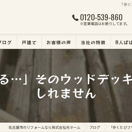
「歩く
0120-539-860
※営業電話はお断りしてます。
ブログ
戸建て
お客様の声
当社の特徴
8人ぱ
マンション
る…」そのウッドデッ
断熱・遮熱・防犯リフォ
しれません
外壁塗装
エクステリア
名古屋市のリフォームなら株式会社光ホーム
ブログ
「歩くたびフ