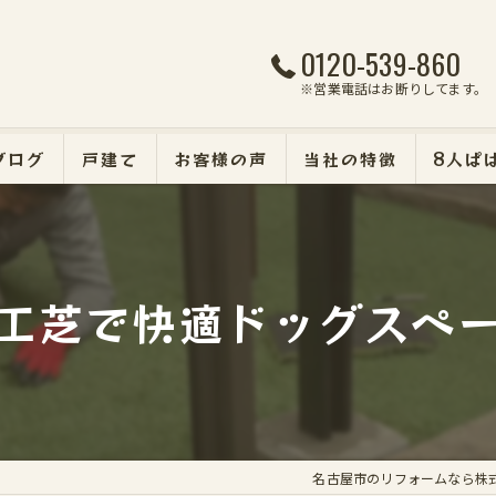
0120-539-860
※営業電話はお断りしてます。
ブログ
戸建て
お客様の声
当社の特徴
8人ぱ
マンション
断熱・遮熱・防犯リフォ
工芝で快適ドッグスペ
外壁塗装
エクステリア
名古屋市のリフォームなら株