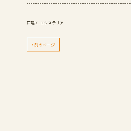
---------------------------------------------------------
戸建て
エクステリア
< 前のページ