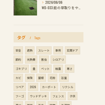
2026/06/06
WD-033 庭の草取りをやめたい方へ｜ウッドデッキと防草対策の組み合わせがおすす
タグ
Tags
安全
遮熱
スレート
事例
玄関ドア
節約
光熱費
害虫
シロアリ
ゴキブリ
畳
ペット
結露
寒さ
カビ
保険
屋根
花粉
浴室
リペア
2026
カーポート
リクシル
フーゴ
ウッドデッキ
フェンス
子供