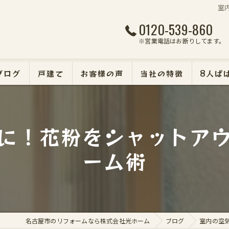
室
0120-539-860
※営業電話はお断りしてます。
ブログ
戸建て
お客様の声
当社の特徴
8人ぱ
マンション
に！花粉をシャットア
断熱・遮熱・防犯リフォ
ーム術
外壁塗装
エクステリア
名古屋市のリフォームなら株式会社光ホーム
ブログ
室内の空