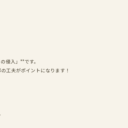
う
の侵入」**です。
部の工夫がポイントになります！
ト