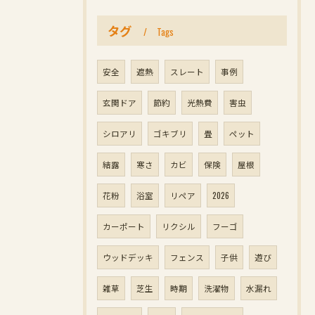
タグ
Tags
安全
遮熱
スレート
事例
玄関ドア
節約
光熱費
害虫
シロアリ
ゴキブリ
畳
ペット
結露
寒さ
カビ
保険
屋根
花粉
浴室
リペア
2026
カーポート
リクシル
フーゴ
ウッドデッキ
フェンス
子供
遊び
雑草
芝生
時期
洗濯物
水漏れ