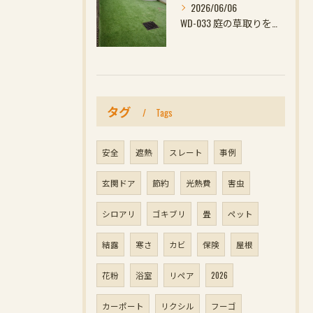
2026/06/06
WD-033 庭の草取りをやめたい方へ｜ウッドデッキと防草対策の組み合わせがおすす
タグ
Tags
安全
遮熱
スレート
事例
玄関ドア
節約
光熱費
害虫
シロアリ
ゴキブリ
畳
ペット
結露
寒さ
カビ
保険
屋根
花粉
浴室
リペア
2026
カーポート
リクシル
フーゴ