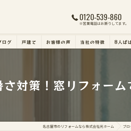
0120-539-860
※営業電話はお断りしてます。
ブログ
戸建て
お客様の声
当社の特徴
8人ぱ
マンション
断熱・遮熱・防犯リフォ
暑さ対策！窓リフォーム
外壁塗装
エクステリア
名古屋市のリフォームなら株式会社光ホーム
ブロ