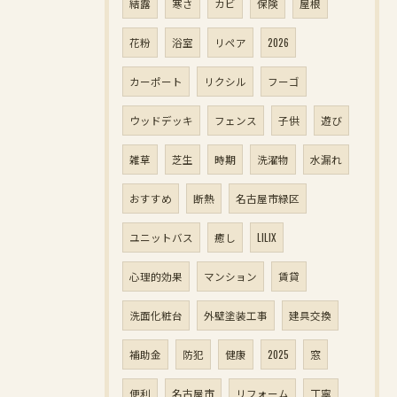
結露
寒さ
カビ
保険
屋根
花粉
浴室
リペア
2026
カーポート
リクシル
フーゴ
ウッドデッキ
フェンス
子供
遊び
雑草
芝生
時期
洗濯物
水漏れ
おすすめ
断熱
名古屋市緑区
ユニットバス
癒し
LILIX
心理的効果
マンション
賃貸
洗面化粧台
外壁塗装工事
建具交換
補助金
防犯
健康
2025
窓
便利
名古屋市
リフォーム
丁寧