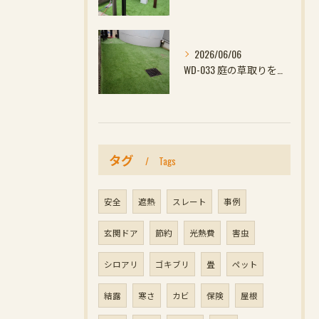
2026/06/06
WD-033 庭の草取りをやめたい方へ｜ウッドデッキと防草対策の組み合わせがおすす
タグ
Tags
安全
遮熱
スレート
事例
玄関ドア
節約
光熱費
害虫
シロアリ
ゴキブリ
畳
ペット
結露
寒さ
カビ
保険
屋根