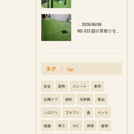
2026/06/06
WD-033 庭の草取りをやめたい方へ｜ウッドデッキと防草対策の組み合わせがおすす
タグ
Tags
安全
遮熱
スレート
事例
玄関ドア
節約
光熱費
害虫
シロアリ
ゴキブリ
畳
ペット
結露
寒さ
カビ
保険
屋根