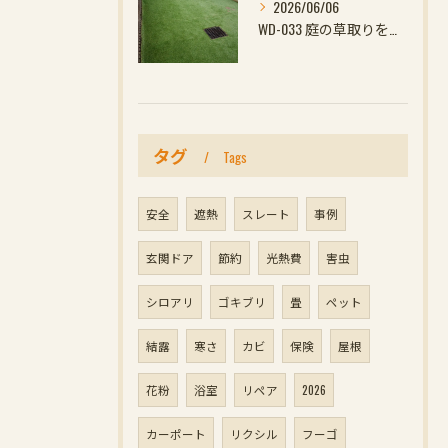
2026/06/06
WD-033 庭の草取りをやめたい方へ｜ウッドデッキと防草対策の組み合わせがおすす
タグ
Tags
安全
遮熱
スレート
事例
玄関ドア
節約
光熱費
害虫
シロアリ
ゴキブリ
畳
ペット
結露
寒さ
カビ
保険
屋根
花粉
浴室
リペア
2026
カーポート
リクシル
フーゴ