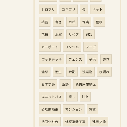
シロアリ
ゴキブリ
畳
ペット
結露
寒さ
カビ
保険
屋根
花粉
浴室
リペア
2026
カーポート
リクシル
フーゴ
ウッドデッキ
フェンス
子供
遊び
雑草
芝生
時期
洗濯物
水漏れ
おすすめ
断熱
名古屋市緑区
ユニットバス
癒し
LILIX
心理的効果
マンション
賃貸
洗面化粧台
外壁塗装工事
建具交換