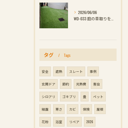
2026/06/06
WD-033 庭の草取りをやめたい方へ｜ウッドデッキと防草対策の組み合わせがおすす
タグ
Tags
安全
遮熱
スレート
事例
玄関ドア
節約
光熱費
害虫
シロアリ
ゴキブリ
畳
ペット
結露
寒さ
カビ
保険
屋根
花粉
浴室
リペア
2026