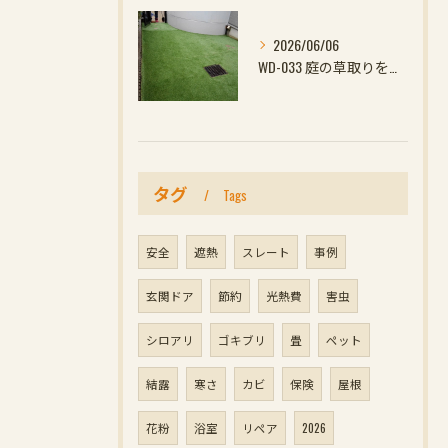
2026/06/06
WD-033 庭の草取りをやめたい方へ｜ウッドデッキと防草対策の組み合わせがおすす
タグ
Tags
安全
遮熱
スレート
事例
玄関ドア
節約
光熱費
害虫
シロアリ
ゴキブリ
畳
ペット
結露
寒さ
カビ
保険
屋根
花粉
浴室
リペア
2026