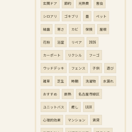
玄関ドア
節約
光熱費
害虫
シロアリ
ゴキブリ
畳
ペット
結露
寒さ
カビ
保険
屋根
花粉
浴室
リペア
2026
カーポート
リクシル
フーゴ
ウッドデッキ
フェンス
子供
遊び
雑草
芝生
時期
洗濯物
水漏れ
おすすめ
断熱
名古屋市緑区
ユニットバス
癒し
LILIX
心理的効果
マンション
賃貸