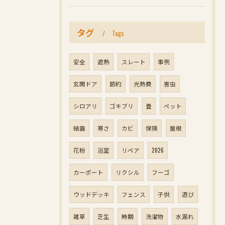
タグ
Tags
安全
遮熱
スレート
事例
玄関ドア
節約
光熱費
害虫
シロアリ
ゴキブリ
畳
ペット
結露
寒さ
カビ
保険
屋根
花粉
浴室
リペア
2026
カーポート
リクシル
フーゴ
ウッドデッキ
フェンス
子供
遊び
雑草
芝生
時期
洗濯物
水漏れ