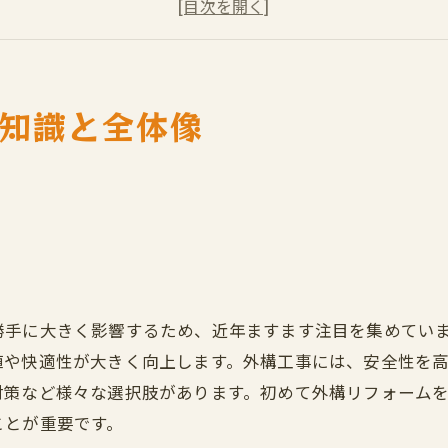
豊富な施工事例とデザインアイデア
具体的な進め方と工事スケジュール
関するよくある疑問を解決
成功に導く実践チェックリストと準備物
礎知識と全体像
構リフォームの最新技術と持続可能性
頼の流れと対応エリアのご案内
勝手に大きく影響するため、近年ますます注目を集めてい
値や快適性が大きく向上します。外構工事には、安全性を
対策など様々な選択肢があります。初めて外構リフォーム
ことが重要です。