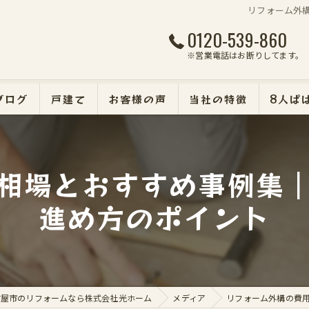
リフォーム外
0120-539-860
※営業電話はお断りしてます。
ブログ
戸建て
お客様の声
当社の特徴
8人ぱ
マンション
相場とおすすめ事例集
断熱・遮熱・防犯リフォ
進め方のポイント
外壁塗装
エクステリア
古屋市のリフォームなら株式会社光ホーム
メディア
リフォーム外構の費