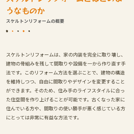
スケルトンリフォームの費用と工期
うなものか
工期の予測
スケルトンリフォームの概要
予算内でリフォームを行う方法
スケルトンリフォームの実際の進行過程
施工の流れ
施工後の確認と調整
スケルトンリフォームは、家の内装を完全に取り壊し、
スケルトンリフォームを依頼する際の注意点
建物の骨組みを残して間取りや設備を一から作り直す手
法です。このリフォーム方法を選ぶことで、建物の構造
契約時の確認事項
を維持しつつ、自由に間取りやデザインを変更すること
施工後のアフターサポート
ができます。そのため、住み手のライフスタイルに合っ
まとめ
た住空間を作り上げることが可能です。古くなった家に
よくある質問
住んでいる方や、間取りの使い勝手が悪く感じている方
会社概要
にとっては非常に有益な方法です。