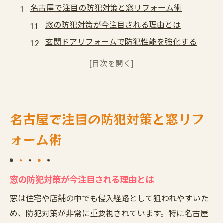
名古屋で注目の防犯対策と窓リフォーム術
窓の防犯対策が今注目される理由とは
玄関ドアリフォームで防犯性能を強化する
ポイント
名古屋市緑区で進む最新防犯用品の導入傾
向
防犯対策と窓リフォームの相性と実践例
名古屋で注目の防犯対策と窓リフ
最新の防犯用品で窓と玄関ドアを守る方法
ォーム術
玄関ドアの安全性を高める最新用品活用法
玄関ドアの防犯対策に役立つ最新用品の特
徴
窓の防犯対策が今注目される理由とは
窓と連動した玄関ドアリフォームの防犯効
窓は住宅や店舗の中でも侵入経路として狙われやすいた
果
め、防犯対策が非常に重要視されています。特に名古屋
名古屋市緑区で好評の防犯リフォーム事例