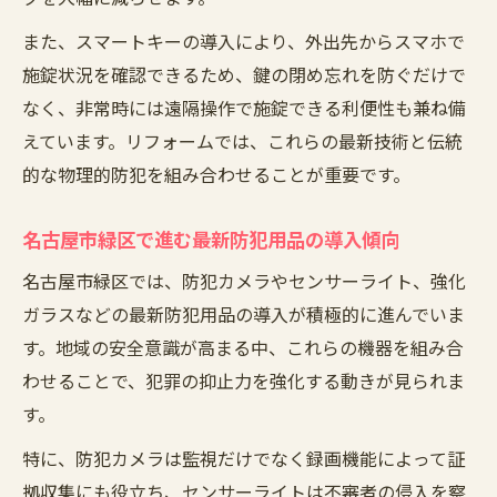
態
また、スマートキーの導入により、外出先からスマホで
玄関ドアや窓のリフォームで得られる防犯
施錠状況を確認できるため、鍵の閉め忘れを防ぐだけで
対策
なく、非常時には遠隔操作で施錠できる利便性も兼ね備
防犯用品導入前に知っておきたい注意点
えています。リフォームでは、これらの最新技術と伝統
防犯対策リフォームで失敗しないコツ
的な物理的防犯を組み合わせることが重要です。
名古屋の補助金を活用した防犯リフォーム
例
名古屋市緑区で進む最新防犯用品の導入傾向
最新防犯対策で名古屋市緑区も安心の暮らし
名古屋市緑区では、防犯カメラやセンサーライト、強化
名古屋市緑区で注目の最新防犯対策とは
ガラスなどの最新防犯用品の導入が積極的に進んでいま
窓と玄関ドアの防犯対策で叶える安心生活
す。地域の安全意識が高まる中、これらの機器を組み合
防犯リフォームがもたらす効果と満足度
わせることで、犯罪の抑止力を強化する動きが見られま
名古屋市緑区の防犯意識が高まる背景
す。
最新防犯用品を使った防犯対策実践法
特に、防犯カメラは監視だけでなく録画機能によって証
窓と玄関の補強で防犯性能を向上させる方法
拠収集にも役立ち、センサーライトは不審者の侵入を察