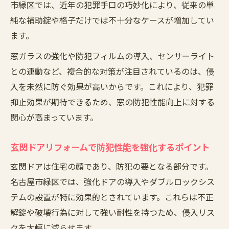
市緑区では、近年の犯罪手口の巧妙化により、従来の単
最新防犯用品を使った玄関ドア強化のコツ
純な補助錠や格子だけでは不十分なケースが増加してい
玄関ドアリフォームで防犯対策費用を抑え
ます。
る方法
窓ガラスの強化や防犯フィルムの導入、センサーライト
防犯強化なら窓やドアの見直しが効果的
との連動など、複合的な対策が注目されているのは、侵
窓や玄関ドアの防犯対策で侵入リスクを低
入を未然に防ぐ効果が高いからです。これにより、犯罪
減
抑止効果が期待できるため、窓の防犯性能向上に対する
リフォームで実現する窓の防犯性能アップ
関心が高まっています。
術
玄関ドアリフォームで防犯性能を強化するポイント
名古屋の最新防犯用品と見直しのポイント
防犯対策の見直しが暮らしに与える影響
玄関ドアは住宅の顔であり、防犯の要となる部分です。
名古屋市緑区では、強化ドアの導入やダブルロックシス
窓やドアの防犯リフォームが選ばれる理由
テムの設置が特に効果的とされています。これらは不正
リフォームによる防犯用品導入のポイント
解錠や破壊行為に対して強い耐性を持つため、侵入リス
名古屋市緑区で広がる防犯リフォームの実
クを大幅に減らせます。