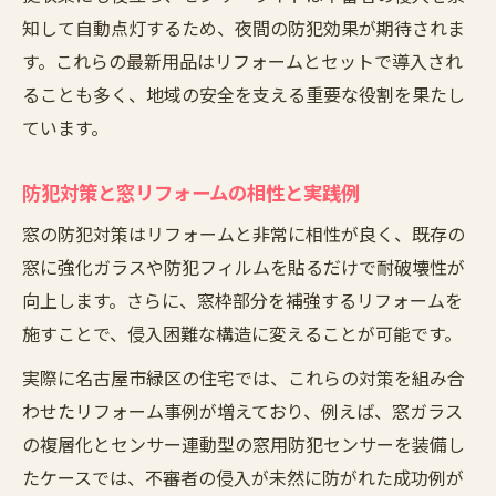
知して自動点灯するため、夜間の防犯効果が期待されま
窓補強による防犯対策の効果と選び方
す。これらの最新用品はリフォームとセットで導入され
玄関ドア補強リフォームで安心を強化
ることも多く、地域の安全を支える重要な役割を果たし
名古屋市緑区で人気の防犯用品とは
ています。
窓と玄関の同時リフォームが防犯に有効な
理由
防犯対策と窓リフォームの相性と実践例
防犯性能向上に役立つ最新グッズの紹介
窓の防犯対策はリフォームと非常に相性が良く、既存の
窓に強化ガラスや防犯フィルムを貼るだけで耐破壊性が
向上します。さらに、窓枠部分を補強するリフォームを
施すことで、侵入困難な構造に変えることが可能です。
実際に名古屋市緑区の住宅では、これらの対策を組み合
わせたリフォーム事例が増えており、例えば、窓ガラス
の複層化とセンサー連動型の窓用防犯センサーを装備し
たケースでは、不審者の侵入が未然に防がれた成功例が