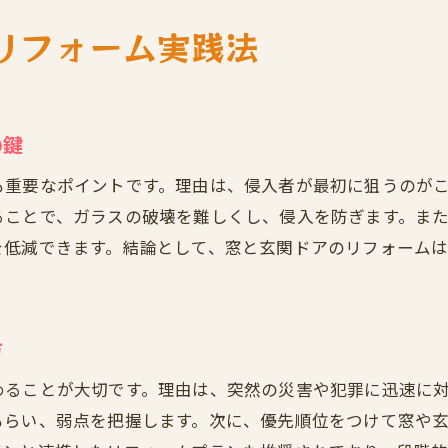
名古屋市緑区で学ぶ地域密着の防犯知識
リフォーム実践法
春日井市で安心を手に入れるリフォーム戦略
家族を守るための窓と玄関の強化ポイント
玄関ドアの補強が緊急時に役立つ理由
の鍵
防犯対策としての玄関ドア補強の重要性
も重要なポイントです。理由は、侵入者が最初に狙うのが
玄関リフォームで高まる緊急時の安心感
ることで、ガラスの破壊を難しくし、侵入を防ぎます。ま
窓と合わせた補強が被害防止につながる
を低減できます。結論として、窓と玄関ドアのリフォーム
春日井市で増える玄関ドア補強の実例紹介
名古屋市緑区の防犯事情とドア補強の効果
緊急時に頼れる玄関ドアの選び方と注意点
方
安心な日々を叶える最新防犯リフォーム法
めることが大切です。理由は、突然の災害や犯罪に迅速に
窓と玄関の最新防犯リフォーム法を紹介
もらい、弱点を把握します。次に、優先順位をつけて窓や
防犯対策の新常識とリフォームの関係性