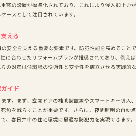
窓・玄関のリフォームで実現する防犯強化
二重窓の設置が標準化されており、これにより侵入抑止力
家族を守る名古屋市緑区の防犯アイデア
ルケースとして注目されています。
防犯対策なら窓と玄関のリフォームが要
防犯対策を高める窓リフォームの具体策
を支える
玄関ドア補強がもたらす住まいの安心感
時の安全を支える重要な要素です。防犯性能を高めること
春日井市で選ばれるリフォームポイント
特性に合わせたリフォームプランが推奨されており、例え
名古屋市緑区の防犯リフォーム実践例
れらの対策は住環境の快適性と安全性を両立させる実践的
防犯対策とリフォームの相乗効果を解説
策ガイド
窓と玄関のリフォームで安全な日々を実現
家族を守る春日井市の防災と防犯の知恵
ります。まず、玄関ドアの補助錠設置やスマートキー導入
防犯対策の基本と春日井市での活用法
、死角を減らすことが重要です。さらに、夜間照明の自動
とで、春日井市の住宅環境に最適な防犯力を実現できます。
窓・玄関リフォームが家族の安心に直結
緊急事態に備える具体的な防犯対策術