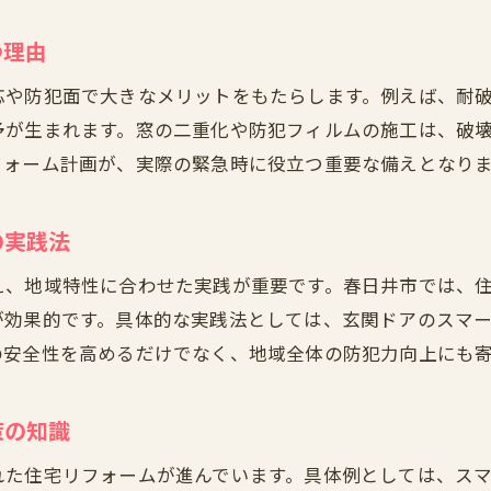
防犯対策を強化するためのリフォーム計画
窓や玄関ドアの強化で安全な暮らしへ
つ理由
防犯対策に有効な窓の強化方法を解説
応や防犯面で大きなメリットをもたらします。例えば、耐
玄関ドアリフォームで得られる安心感とは
予が生まれます。窓の二重化や防犯フィルムの施工は、破
春日井市の住まいを守る強化ポイント
フォーム計画が、実際の緊急時に役立つ重要な備えとなり
名古屋市緑区で人気の防犯強化アイデア
窓と玄関の補強が暮らしの安全を高める
の実践法
緊急時に備える窓・ドア強化の必要性
え、地域特性に合わせた実践が重要です。春日井市では、
名古屋市緑区で考える住まいの防犯強化術
が効果的です。具体的な実践法としては、玄関ドアのスマ
名古屋市緑区の防犯対策とリフォーム事例
の安全性を高めるだけでなく、地域全体の防犯力向上にも
窓や玄関ドアの補強で安心を手に入れる方法
防犯対策の最新動向とリフォームの重要性
策の知識
緑区で注目される緊急対応力の高い住まい
れた住宅リフォームが進んでいます。具体例としては、ス