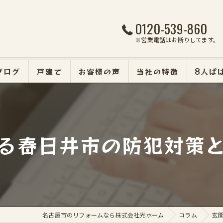
0120-539-860
※営業電話はお断りしてます。
ブログ
戸建て
お客様の声
当社の特徴
8人ぱ
マンション
断熱・遮熱・防犯リフォ
る春日井市の防犯対策
外壁塗装
エクステリア
名古屋市のリフォームなら株式会社光ホーム
コラム
玄