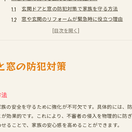
玄関ドアと窓の防犯対策で家族を守る方法
窓や玄関のリフォームが緊急時に役立つ理由
防犯対策の基本ポイントと春日井市での実践法
名古屋市緑区の事例に学ぶ最新防犯対策の知識
玄関と窓のリフォームが安心な暮らしを支える
春日井市で実践できる具体的な防犯対策ガイド
と窓の防犯対策
春日井市の安心を守るリフォーム実践法
窓と玄関ドアのリフォームが防犯対策の鍵
緊急事態を見据えたリフォームの進め方
方法
春日井市で選ばれる防犯リフォームの特徴
家族の安全を守るために強化が不可欠です。具体的には、
名古屋市緑区で注目の防犯リフォーム事例
とが効果的です。これにより、不審者の侵入を物理的に防
家族の安心につながるリフォーム対策提案
わせることで、家族の安心感を高めることができます。