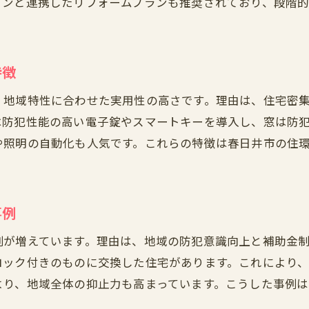
インと連携したリフォームプランも推奨されており、段階
緊急事態に強い住まい作りのポイント
名古屋市緑区で注目の最新リフォーム情報
春日井市で安心な暮らしを守る実践法
特徴
家族の安全を支えるリフォームの選び方
、地域特性に合わせた実用性の高さです。理由は、住宅密
は防犯性能の高い電子錠やスマートキーを導入し、窓は防
や照明の自動化も人気です。これらの特徴は春日井市の住
事例
例が増えています。理由は、地域の防犯意識向上と補助金
ロック付きのものに交換した住宅があります。これにより
より、地域全体の抑止力も高まっています。こうした事例