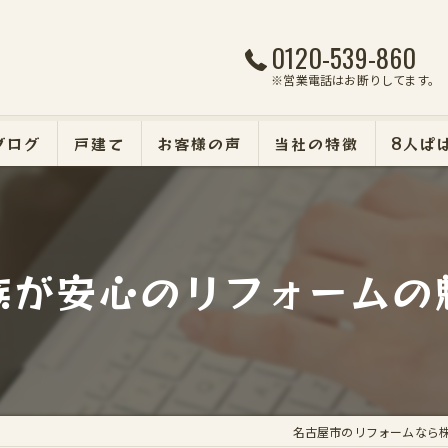
0120-539-860
※営業電話はお断りしてます。
ブログ
戸建て
お客様の声
当社の特徴
8人ぱ
マンション
断熱・遮熱・防犯リフォ
族が安心のリフォームの
外壁塗装
エクステリア
名古屋市のリフォームなら