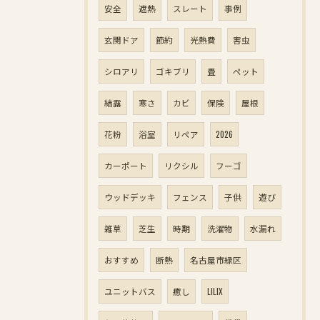
安全
遮熱
スレート
事例
玄関ドア
節約
光熱費
害虫
シロアリ
ゴキブリ
畳
ペット
結露
寒さ
カビ
保険
屋根
花粉
浴室
リペア
2026
カーポート
リクシル
フーゴ
ウッドデッキ
フェンス
子供
遊び
雑草
芝生
時期
洗濯物
水漏れ
おすすめ
断熱
名古屋市緑区
ユニットバス
癒し
LILIX