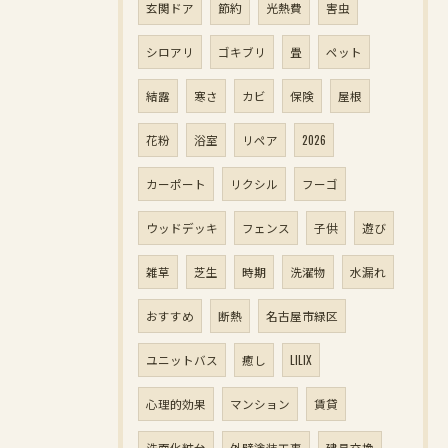
玄関ドア
節約
光熱費
害虫
シロアリ
ゴキブリ
畳
ペット
結露
寒さ
カビ
保険
屋根
花粉
浴室
リペア
2026
カーポート
リクシル
フーゴ
ウッドデッキ
フェンス
子供
遊び
雑草
芝生
時期
洗濯物
水漏れ
おすすめ
断熱
名古屋市緑区
ユニットバス
癒し
LILIX
心理的効果
マンション
賃貸
洗面化粧台
外壁塗装工事
建具交換